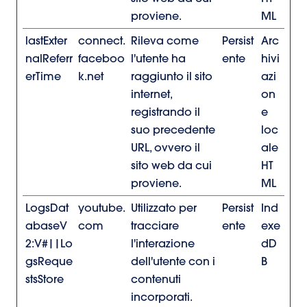
proviene.
ML
lastExter
connect.
Rileva come
Persist
Arc
nalReferr
faceboo
l'utente ha
ente
hivi
erTime
k.net
raggiunto il sito
azi
internet,
on
registrando il
e
suo precedente
loc
URL, ovvero il
ale
sito web da cui
HT
proviene.
ML
LogsDat
youtube.
Utilizzato per
Persist
Ind
abaseV
com
tracciare
ente
exe
2:V#||Lo
l'interazione
dD
gsReque
dell'utente con i
B
stsStore
contenuti
incorporati.