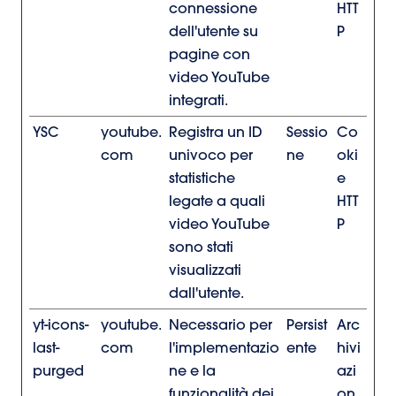
connessione
HTT
dell'utente su
P
pagine con
video YouTube
integrati.
YSC
youtube.
Registra un ID
Sessio
Co
com
univoco per
ne
oki
statistiche
e
legate a quali
HTT
video YouTube
P
sono stati
visualizzati
dall'utente.
yt-icons-
youtube.
Necessario per
Persist
Arc
last-
com
l'implementazio
ente
hivi
purged
ne e la
azi
funzionalità dei
on