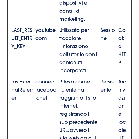
dispositivi e
canali di
marketing.
LAST_RES
youtube.
Utilizzato per
Sessio
Co
ULT_ENTR
com
tracciare
ne
oki
Y_KEY
l'interazione
e
dell'utente con i
HTT
contenuti
P
incorporati.
lastExter
connect.
Rileva come
Persist
Arc
nalReferr
faceboo
l'utente ha
ente
hivi
er
k.net
raggiunto il sito
azi
internet,
on
registrando il
e
suo precedente
loc
URL, ovvero il
ale
sito web da cui
HT