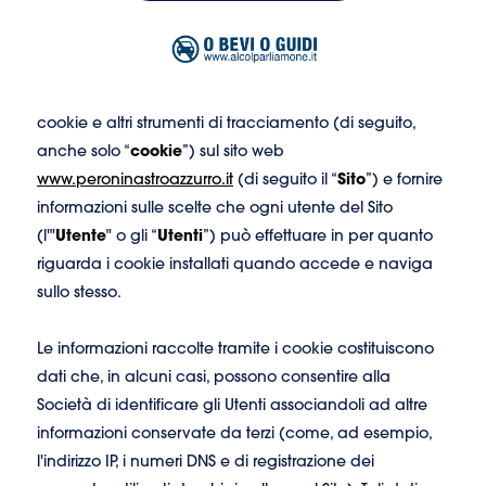
a Birra Peroni S.r.l., con sede in Via Renato Birolli n. 8 –
00155 Roma, in qualità di titolare del trattamento (di
seguito il “
Titolare
” o la “
Società
”) di raccogliere e
trattare i dati personali attraverso l’installazione di
cookie e altri strumenti di tracciamento (di seguito,
anche solo “
cookie
”) sul sito web
www.peroninastroazzurro.it
(di seguito il “
Sito
”) e fornire
informazioni sulle scelte che ogni utente del Sito
(l'"
Utente
" o gli “
Utenti
”) può effettuare in per quanto
riguarda i cookie installati quando accede e naviga
sullo stesso.
Le informazioni raccolte tramite i cookie costituiscono
dati che, in alcuni casi, possono consentire alla
Società di identificare gli Utenti associandoli ad altre
informazioni conservate da terzi (come, ad esempio,
l'indirizzo IP, i numeri DNS e di registrazione dei