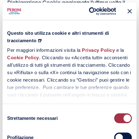
Dichiarazione Cookie aggiornata l'ultima volta il
14/07/2026 da
Cookiebot
:
Strettamente necessari (2)
Questo sito utilizza cookie e altri strumenti di
I cookie necessari contribuiscono a rendere
tracciamento 🍺
fruibile il sito web abilitandone funzionalità di
Per maggiori informazioni visita la
Privacy Policy
e la
base quali la navigazione sulle pagine e
Cookie Policy
. Cliccando su «Accetta tutti» acconsenti
l'accesso alle aree protette del sito. Il sito web
all’utilizzo di tutti gli strumenti di tracciamento. Cliccando
non è in grado di funzionare correttamente
su «Rifiuta» o sulla «X» continui la navigazione solo con i
senza questi cookie.
cookie necessari. Cliccando su “Gestisci” puoi gestire le
tue preferenze. Puoi cambiare le tue preferenze quando
Durata
vuoi cliccando il pulsante nell'angolo in basso a sinistra
massima
Nome
Fornitore
Scopo
Tipo
di
Selezione
archiviazione
Strettamente necessari
del
consenso
_cfuvid
peronin
Questo cookie
Sessio
Co
astroazz
è una parte dei
ne
oki
Profilazione