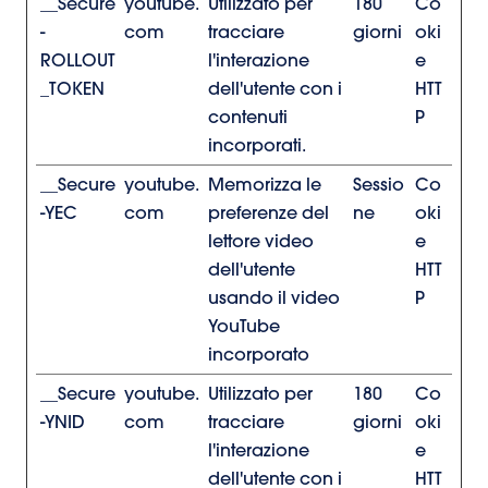
__Secure
youtube.
Utilizzato per
180
Co
-
com
tracciare
giorni
oki
ROLLOUT
l'interazione
e
_TOKEN
dell'utente con i
HTT
contenuti
P
incorporati.
__Secure
youtube.
Memorizza le
Sessio
Co
-YEC
com
preferenze del
ne
oki
lettore video
e
dell'utente
HTT
usando il video
P
YouTube
incorporato
__Secure
youtube.
Utilizzato per
180
Co
-YNID
com
tracciare
giorni
oki
l'interazione
e
dell'utente con i
HTT