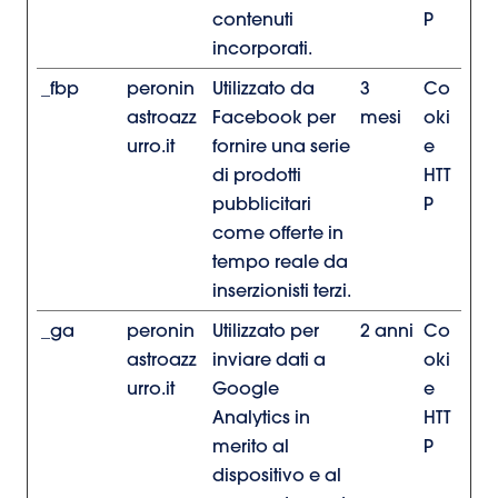
contenuti
P
incorporati.
_fbp
peronin
Utilizzato da
3
Co
astroazz
Facebook per
mesi
oki
urro.it
fornire una serie
e
di prodotti
HTT
pubblicitari
P
come offerte in
tempo reale da
inserzionisti terzi.
_ga
peronin
Utilizzato per
2 anni
Co
astroazz
inviare dati a
oki
urro.it
Google
e
Analytics in
HTT
merito al
P
dispositivo e al