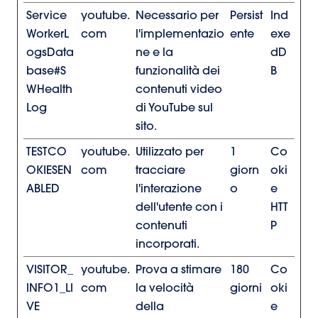
Service
youtube.
Necessario per
Persist
Ind
WorkerL
com
l'implementazio
ente
exe
ogsData
ne e la
dD
base#S
funzionalità dei
B
WHealth
contenuti video
Log
di YouTube sul
sito.
TESTCO
youtube.
Utilizzato per
1
Co
OKIESEN
com
tracciare
giorn
oki
ABLED
l'interazione
o
e
dell'utente con i
HTT
contenuti
P
incorporati.
VISITOR_
youtube.
Prova a stimare
180
Co
INFO1_LI
com
la velocità
giorni
oki
VE
della
e