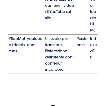
contenuti video
e
di YouTube sul
loc
sito.
ale
HT
ML
YtIdbMet
youtube.
Utilizzato per
Persist
Ind
a#datab
com
tracciare
ente
exe
ases
l'interazione
dD
dell'utente con i
B
contenuti
incorporati.