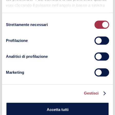
vuoi cliccando il pulsante nell'angolo in basso a sinistra
Selezione
Strettamente necessari
del
I nostri Partner
consenso
Profilazione
Analitici di profilazione
Marketing
Gestisci
Accetta tutti